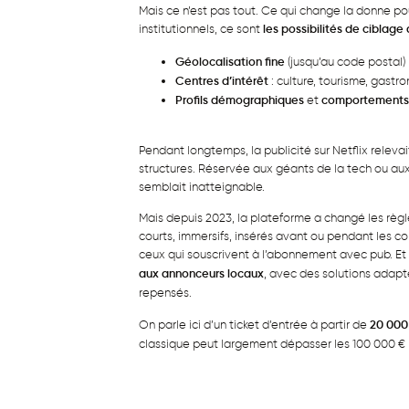
Mais ce n’est pas tout. Ce qui change la donne po
institutionnels, ce sont
les possibilités de ciblag
Géolocalisation fine
(jusqu’au code postal)
Centres d’intérêt
: culture, tourisme, gast
Profils démographiques
et
comportements 
Pendant longtemps, la publicité sur Netflix releva
structures. Réservée aux géants de la tech ou aux
semblait inatteignable.
Mais depuis 2023, la plateforme a changé les règle
courts, immersifs, insérés avant ou pendant les 
ceux qui souscrivent à l’abonnement avec pub. Et
aux annonceurs locaux
, avec des solutions adapt
repensés.
On parle ici d’un ticket d’entrée à partir de
20 000
classique peut largement dépasser les 100 000 €