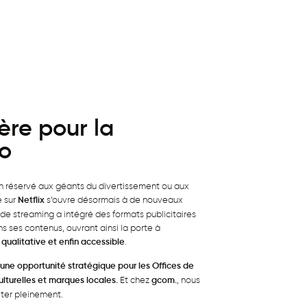
ère pour la
éo
 réservé aux géants du divertissement ou aux
é sur
Netflix
s’ouvre désormais à de nouveaux
 de streaming a intégré des formats publicitaires
ns ses contenus, ouvrant ainsi la porte à
qualitative et enfin accessible
.
 une opportunité stratégique pour les Offices de
culturelles et marques locales.
Et chez
gcom.
, nous
iter pleinement.