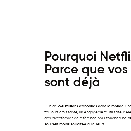
Pourquoi Netfli
Parce que vos 
sont déjà
Plus de
260 millions d’abonnés dans le monde
, u
toujours croissante, un engagement utilisateur élev
des plateformes de référence pour toucher
une a
souvent moins sollicitée
qu’ailleurs.