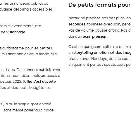
De petits formats pou
ur les annonceurs publics ou
e avancé
désormais accessibles :
Netflix ne propose pas des pubs lon
secondes
, tournées avec soin, pens
ronomie, événements, etc.
Pas de volume poussé à fond. Pas d’
de visionnage
dans un
écrin premium
.
C’est ce que gcom. sait faire de mi
it du fantasme pour les petites
un
storytelling émotionnel
,
des imag
 multinationales de la mode, elle
preuve avec Hendaye, dont le spot a 
uniquement par des spectateurs per
s du jeu. Des formats publicitaires
contenus, sont désormais proposés à
 depuis 2025,
l’offre s’est ouverte
ées et des seuils budgétaires
 €
, là où le simple spot en télé
 — sans même parler du ciblage.