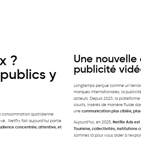
x ?
Une nouvelle 
publicité vid
publics y
Longtemps perçue comme un terrain
marques internationales, la publicit
acteurs. Depuis 2023, la plateforme
courts, insérés de manière fluide da
une
communication plus ciblée, plus 
ne consommation quotidienne
é… Netflix fait aujourd’hui partie
Aujourd’hui, en 2025,
Netflix Ads est
udience concentrée, attentive, et
Tourisme, collectivités, institutions 
sommes là pour vous aider à l’explo