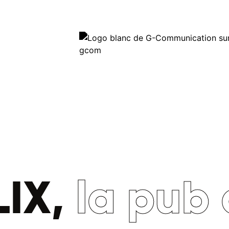
IX,
la pub d