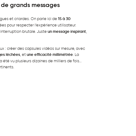
r de grands messages
gues et criardes. On parle ici de
15 à 30
ées pour respecter l’expérience utilisateur.
interruption brutale. Juste
un message inspirant
,
eux : créer des capsules vidéos sur mesure, avec
es léchées
, et
une efficacité millimétrée
. La
été vu plusieurs dizaines de milliers de fois…
tinents.