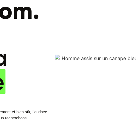
om.
a
e
agement et bien sûr, l’audace
ous recherchons.