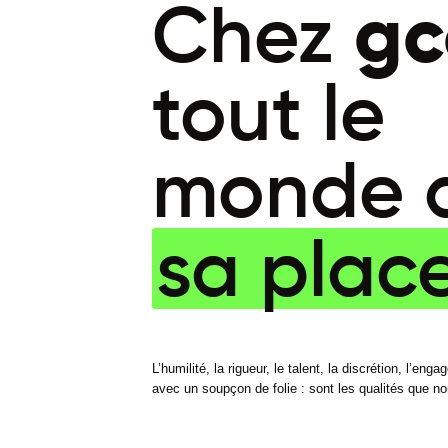
Chez
gc
tout le
monde 
sa plac
L’humilité, la rigueur, le talent, la discrétion, l’eng
avec un soupçon de folie : sont les qualités que n